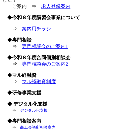
ご案内 ⇒
求人登録案内
◆
令和８年度講習会事業について
⇒
案内用チラシ
◆
専門相談
⇒
専門相談会のご案内1
◆
令和８年度合同個別相談会
⇒
専門相談会のご案内2
◆
マル経融資
⇒
マル経融資制度
◆
研修事業支援
◆ デジタル化支援
⇒
デジタル化支援
◆専門相談案内
⇒
商工会議所相談案内