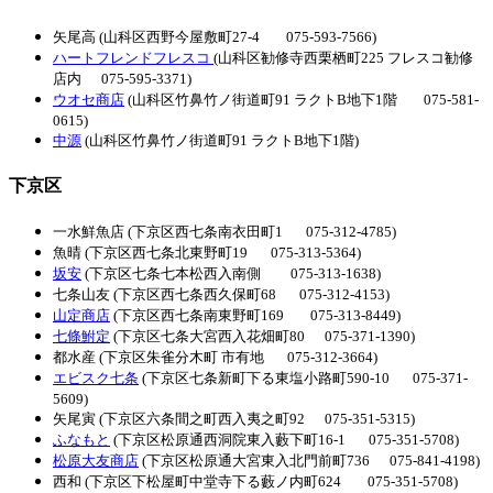
矢尾高 (山科区西野今屋敷町27-4 075-593-7566)
ハートフレンドフレスコ
(山科区勧修寺西栗栖町225 フレスコ勧修
店内 075-595-3371)
ウオセ商店
(山科区竹鼻竹ノ街道町91 ラクトB地下1階 075-581-
0615)
中源
(山科区竹鼻竹ノ街道町91 ラクトB地下1階)
下京区
一水鮮魚店 (下京区西七条南衣田町1 075-312-4785)
魚晴 (下京区西七条北東野町19 075-313-5364)
坂安
(下京区七条七本松西入南側 075-313-1638)
七条山友 (下京区西七条西久保町68 075-312-4153)
山定商店
(下京区西七条南東野町169 075-313-8449)
七條鮒定
(下京区七条大宮西入花畑町80 075-371-1390)
都水産 (下京区朱雀分木町 市有地 075-312-3664)
エビスク七条
(下京区七条新町下る東塩小路町590-10 075-371-
5609)
矢尾寅 (下京区六条間之町西入夷之町92 075-351-5315)
ふなもと
(下京区松原通西洞院東入藪下町16-1 075-351-5708)
松原大友商店
(下京区松原通大宮東入北門前町736 075-841-4198)
西和 (下京区下松屋町中堂寺下る藪ノ内町624 075-351-5708)