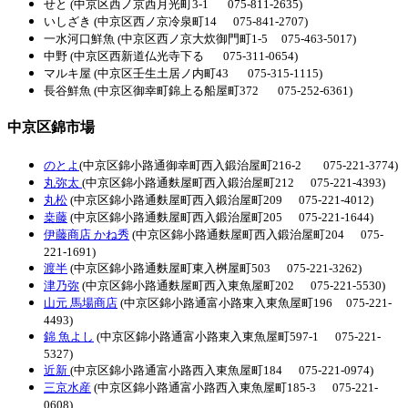
せと (中京区西ノ京西月光町3-1 075-811-2635)
いしざき (中京区西ノ京冷泉町14 075-841-2707)
一水河口鮮魚 (中京区西ノ京大炊御門町1-5 075-463-5017)
中野 (中京区西新道仏光寺下る 075-311-0654)
マルキ屋 (中京区壬生土居ノ内町43 075-315-1115)
長谷鮮魚 (中京区御幸町錦上る船屋町372 075-252-6361)
中京区錦市場
のとよ
(中京区錦小路通御幸町西入鍛治屋町216-2 075-221-3774)
丸弥太
(中京区錦小路通麩屋町西入鍛治屋町212 075-221-4393)
丸松
(中京区錦小路通麩屋町西入鍛治屋町209 075-221-4012)
桒藤
(中京区錦小路通麩屋町西入鍛治屋町205 075-221-1644)
伊藤商店 かね秀
(中京区錦小路通麩屋町西入鍛治屋町204 075-
221-1691)
渡半
(中京区錦小路通麩屋町東入桝屋町503 075-221-3262)
津乃弥
(中京区錦小路通麩屋町西入東魚屋町202 075-221-5530)
山元 馬場商店
(中京区錦小路通富小路東入東魚屋町196 075-221-
4493)
錦 魚よし
(中京区錦小路通富小路東入東魚屋町597-1 075-221-
5327)
近新
(中京区錦小路通富小路西入東魚屋町184 075-221-0974)
三京水産
(中京区錦小路通富小路西入東魚屋町185-3 075-221-
0608)