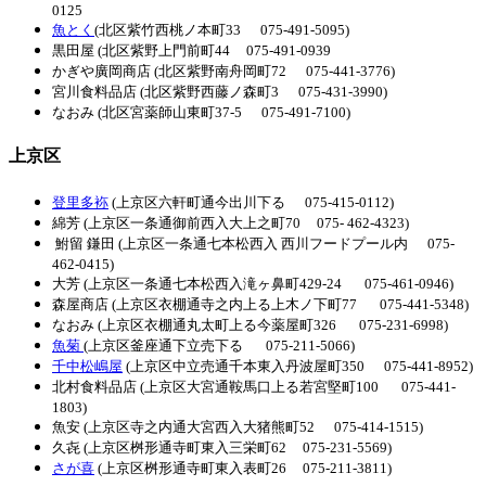
0125
魚とく
(北区紫竹西桃ノ本町33 075-491-5095)
黒田屋 (北区紫野上門前町44 075-491-0939
かぎや廣岡商店 (北区紫野南舟岡町72 075-441-3776)
宮川食料品店 (北区紫野西藤ノ森町3 075-431-3990)
なおみ (北区宮薬師山東町37-5 075-491-7100)
上京区
登里多袮
(上京区六軒町通今出川下る 075-415-0112)
綿芳 (上京区一条通御前西入大上之町70 075- 462-4323)
鮒留 鎌田 (上京区一条通七本松西入 西川フードプール内 075-
462-0415)
大芳 (上京区一条通七本松西入滝ヶ鼻町429-24 075-461-0946)
森屋商店 (上京区衣棚通寺之内上る上木ノ下町77 075-441-5348)
なおみ (上京区衣棚通丸太町上る今薬屋町326 075-231-6998)
魚菊
(上京区釜座通下立売下る 075-211-5066)
千中松嶋屋
(上京区中立売通千本東入丹波屋町350 075-441-8952)
北村食料品店 (上京区大宮通鞍馬口上る若宮堅町100 075-441-
1803)
魚安 (上京区寺之内通大宮西入大猪熊町52 075-414-1515)
久㐂 (上京区桝形通寺町東入三栄町62 075-231-5569)
さが喜
(上京区桝形通寺町東入表町26 075-211-3811)