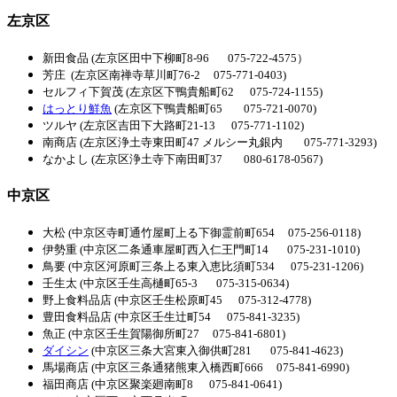
左京区
新田食品 (左京区田中下柳町8-96 075-722-4575）
芳庄 (左京区南禅寺草川町76-2 075-771-0403)
セルフィ下賀茂 (左京区下鴨貴船町62 075-724-1155)
はっとり鮮魚
(左京区下鴨貴船町65 075-721-0070)
ツルヤ (左京区吉田下大路町21-13 075-771-1102)
南商店 (左京区浄土寺東田町47 メルシー丸銀内 075-771-3293)
なかよし (左京区浄土寺下南田町37 080-6178-0567)
中京区
大松 (中京区寺町通竹屋町上る下御霊前町654 075-256-0118)
伊勢重 (中京区二条通車屋町西入仁王門町14 075-231-1010)
鳥要 (中京区河原町三条上る東入恵比須町534 075-231-1206)
壬生太 (中京区壬生高樋町65-3 075-315-0634)
野上食料品店 (中京区壬生松原町45 075-312-4778)
豊田食料品店 (中京区壬生辻町54 075-841-3235)
魚正 (中京区壬生賀陽御所町27 075-841-6801)
ダイシン
(中京区三条大宮東入御供町281 075-841-4623)
馬場商店 (中京区三条通猪熊東入橋西町666 075-841-6990)
福田商店 (中京区聚楽廻南町8 075-841-0641)