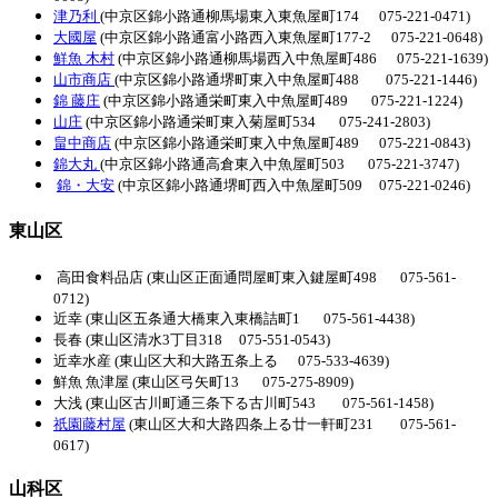
津乃利
(中京区錦小路通柳馬場東入東魚屋町174 075-221-0471)
大國屋
(中京区錦小路通富小路西入東魚屋町177-2 075-221-0648)
鮮魚 木村
(中京区錦小路通柳馬場西入中魚屋町486 075-221-1639)
山市商店
(中京区錦小路通堺町東入中魚屋町488 075-221-1446)
錦 藤庄
(中京区錦小路通栄町東入中魚屋町489 075-221-1224)
山庄
(中京区錦小路通栄町東入菊屋町534 075-241-2803)
畠中商店
(中京区錦小路通栄町東入中魚屋町489 075-221-0843)
錦大丸
(中京区錦小路通高倉東入中魚屋町503 075-221-3747)
錦・大安
(中京区錦小路通堺町西入中魚屋町509 075-221-0246)
東山区
高田食料品店 (東山区正面通問屋町東入鍵屋町498 075-561-
0712)
近幸 (東山区五条通大橋東入東橋詰町1 075-561-4438)
長春 (東山区清水3丁目318 075-551-0543)
近幸水産 (東山区大和大路五条上る 075-533-4639)
鮮魚 魚津屋 (東山区弓矢町13 075-275-8909)
大浅 (東山区古川町通三条下る古川町543 075-561-1458)
祇園藤村屋
(東山区大和大路四条上る廿一軒町231 075-561-
0617)
山科区