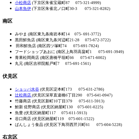
小松商店
(下京区朱雀宝蔵町87 075-321-4999)
山本魚伊
(下京区朱雀北ノ口町30-3 075-321-8282)
南区
みやま (南区東九条南岩本町14 075- 691-3772)
黒田鮮魚店 (南区東九条河辺町21-28 075-672-3722)
田和鮮魚店 (南区四ツ塚町74 075-691-7824)
フードショップあおに (南区上鳥羽高畠町1 075-691-3949)
青果松岡商店 (南区唐橋平垣町66 075-671-6002)
丸元 (南区吉祥院船戸町7 075-691-1561)
伏見区
ショッパ水谷
(伏見区淀本町173 075-631-2786)
辻松商店
(伏見区深草直違橋6丁目290 075-641-0947)
竹藤商店 (伏見区新町10丁目379 075-611-5913)
鮒新 佐野商店 (伏見区納屋町130 075-601-0225)
魚豊 (伏見区納屋町117 075-611-5913)
谷口商店 (伏見区納屋町119 075-601-1522)
ばんしょう食品 (伏見区下鳥羽西芹川町61 075-604-5228)
右京区