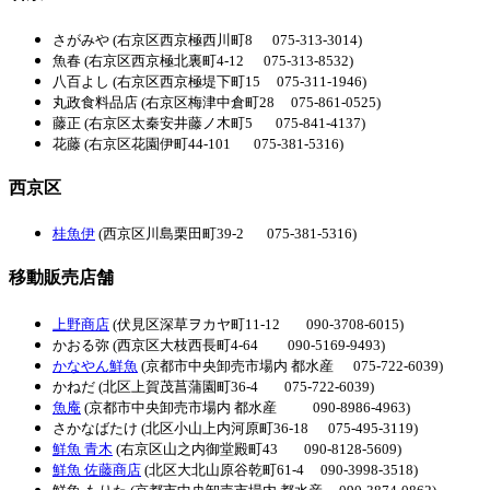
さがみや (右京区西京極西川町8 075-313-3014)
魚春 (右京区西京極北裏町4-12 075-313-8532)
八百よし (右京区西京極堤下町15 075-311-1946)
丸政食料品店 (右京区梅津中倉町28 075-861-0525)
藤正 (右京区太秦安井藤ノ木町5 075-841-4137)
花藤 (右京区花園伊町44-101 075-381-5316)
西京区
桂魚伊
(西京区川島栗田町39-2 075-381-5316)
移動販売店舗
上野商店
(伏見区深草ヲカヤ町11-12 090-3708-6015)
かおる弥 (西京区大枝西長町4-64 090-5169-9493)
かなやん鮮魚
(京都市中央卸売市場内 都水産 075-722-6039)
かねだ (北区上賀茂菖蒲園町36-4 075-722-6039)
魚庵
(京都市中央卸売市場内 都水産 090-8986-4963)
さかなばたけ (北区小山上内河原町36-18 075-495-3119)
鮮魚 青木
(右京区山之内御堂殿町43 090-8128-5609)
鮮魚 佐藤商店
(北区大北山原谷乾町61-4 090-3998-3518)