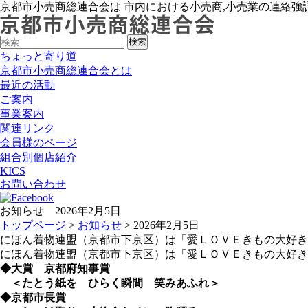
京都市小売商総連合会は 市内における小売商,小売業の連絡強
ちょっと寄り道
京都市小売商総連合会とは
最近の活動
ご案内
事業案内
関連リンク
会員様のページ
組合別個店紹介
KICS
お問い合わせ
お知らせ 2026年2月5日
トップページ
>
お知らせ
> 2026年2月5日
にほん着物連盟（京都市下京区）は「愛ＬＯＶＥきもの大好き
にほん着物連盟（京都市下京区）は「愛ＬＯＶＥきもの大好き
◆大賞 京都府知事賞
＜たとう紙を ひらく瞬間 笑みあふれ＞
◆京都市長賞