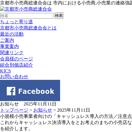
京都市小売商総連合会は 市内における小売商,小売業の連絡強
ちょっと寄り道
京都市小売商総連合会とは
最近の活動
ご案内
事業案内
関連リンク
会員様のページ
組合別個店紹介
KICS
お問い合わせ
お知らせ 2025年11月11日
トップページ
>
お知らせ
> 2025年11月11日
小規模小売事業者向けの「キャッシュレス導入の方法／注意点
これからキャッシュレス決済導入をとお考えのまちの小売店な
を紹介します。